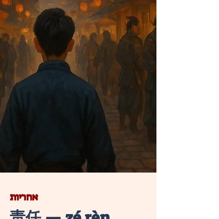
אחריות
责任 — zé rèn