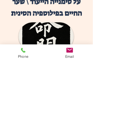
על סימנייה הייעוד \ שער
החיים בפילוספיה הסינית
Phone
Email
לקרוא
אני \ עצמי
我 / wǒ
על הסימנייה של אני \ עצמי
בתפיסה הסינית