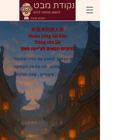
欢迎来到唐人街
Huān yíng lái dào
Táng rén jiē
ברוכים הבאים לצ'יינה טאון
ברוכים הבאים למפגש עם העיר שתחבר
בין התודעה שלכם, לזו של סין העתיקה
, דרך סמלים , סיפורים , שפה ותרבות