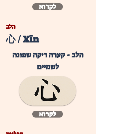
לקרוא
הלב
心 / Xīn
הלב - קערה ריקה שפונה
לשמיים
לקרוא