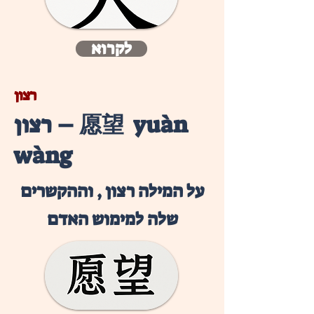
לקרוא
רצון
רצון – 愿望 yuàn
wàng
על המילה רצון , וההקשרים
שלה למימוש האדם