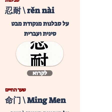
סבלנות
忍耐 \ rěn nài
על סבלנות מנקודת מבט
סינית ועברית
לקרוא
שער החיים
命门 \ Ming Men