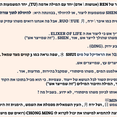
להיוולת לתוך צורה
ר \ ירח , RUO \YUE  
月
ר את ה ELIXER OF LIFE . 
 אש , אור , SHEN . ("זה שמייצר אש")
.(QING) . 
水  SHUI , שפה נראה כמו 3 קווים מצד שמאל . 
יצרים עץ , שמייצרים אש.
נט המים , משהו מיסתורי , שמקבל בהירות , מודעות , אור . 
סינית קשור לכל הנושא של ייעוד , עצמיות , כי הוא מכיל בתוכו את הקוד
ותו לכיוון משהו מיסתורי , לא ידוע . בשביל מה ?
日 , ושל ירח 月 , העין השמאלית מסמלת את השמש , הימנית ז
המילה MING זו גם הבנה , בסין אם אתה רוצה 