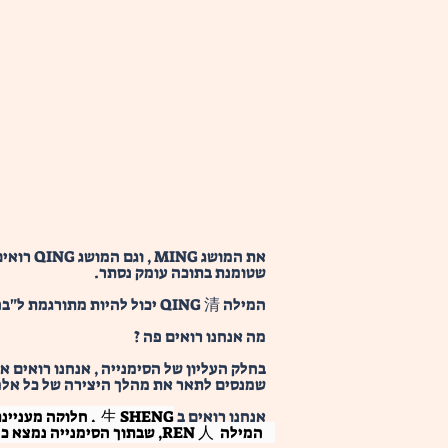
את המוש
שטומנת בתוכה עומק נסתר.
המילה QING 清 יכול להיות מתורגמת ל"בהירות" בשפה העברית, "הארה" או "טיהור" .
מה אנחנו רואים פה ? 
בחלק העליון של הסימנייה , אנחנו רואים את המי
שמנסים לתאר את מהלך היצירה של כל אלמנ
אנחנו רואים ב 
生 SHENG  , חלוקה מעניינת :
 המילה  REN 人, שבתוך הסימנייה נמצא כמו צ'ופיצ'יק משמאל למעלה , יחד עם המילה TU אדמה  土 