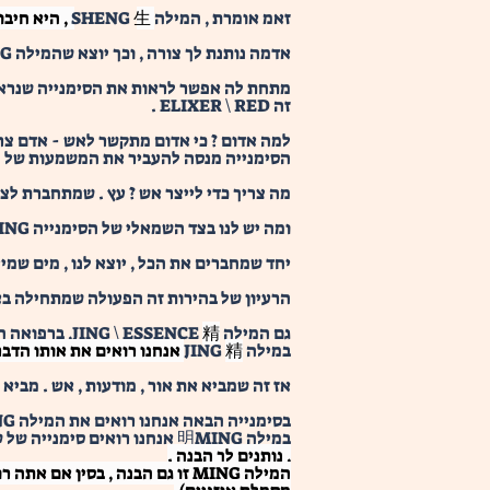
זאמ אומרת , המילה SHENG 
生 , היא חיבור של REN (אנושות \ אדם) יחד עם המילה אדמה (TU), יחד המשמעות היא 
אדמה נותנת לך צורה , וכך יוצא שהמילה SHENG שמשמעות ליצור , או להיוולד , בכוונתה היא:  
מתחת לה אפשר לראות את הסימנייה שנראית כמו איב
זה ELIXER \ RED . 
למה אדום ? כי אדום מתקשר לאש - אדם צריך אש כי ליצו
הסימנייה מנסה להעביר את המשמעות של משהו שהולך לייצר
מה צריך כדי לייצר אש ? עץ . שמתחברת לצבע ירוק 
ומה יש לנו בצד השמאלי של הסימנייה QING? את הראדיקל של מים 
יחד שמחברים את הכל , יוצא לנו , מים שמי
הרעיון של בהירות זה הפעולה שמתחילה באלמ
גם המילה JING \ ESSENCE 
精
, ברפואה ה
במילה JING 
精 אנחנו רואים את אותו הדבר , המילה וחיבור המילים ("זה שמייצר אש")
אז זה שמביא את אור , מודעות , אש . מביא א
בסימנייה הבאה אנחנו רואים את המילה 明MING
במילה 明MING אנחנו רואים סימנייה של שמש 
, נותנים לך הבנה .