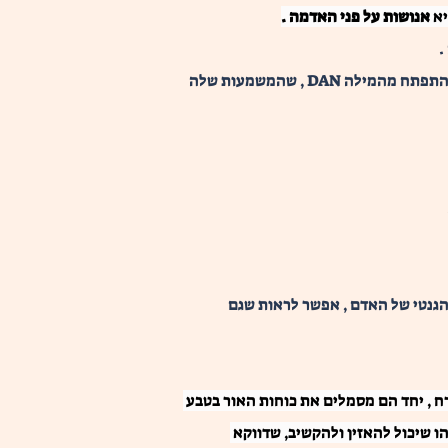
אנושות על פני האדמה .
 .
. אבל פה אנחנו רואים משהו עתיק שהתפתח מהמילה DAN , שהמשמעות שלה 
 הגנטי של האדם , אפשר לראות שגם 
ה הירח , יחד הם מסמלים את כוחות האור בטבע 
להחמיא למישהו את יכול לקרוא לו CHONG MING (רואים שם מישהו שיכול להאזין ולהקשיב, שדווקא 