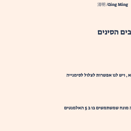
清明 /Qing Ming
ים הסינים
צמחי מרפא , ויש לנו אפשרות לצלול לסימנייה 
, שהמשמעות שלה בסינית זה "יצירה" או ליצור , וזה מונח שמשתמשים בו ב 5 האלמנטים 