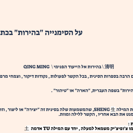
על הסימנייה "בהירות" בכתב
清明
     QING MING  \ בהירות אל הייעוד הפנימי \ 
ג MING , וגם המושג QING רואים הרבה בספרות הסינית , בכל הקשר לפעולות , נקודות דיקור , ו
לה SHENG 
生
ט את הבא אחריו , הקשר ללילה ומוות. 