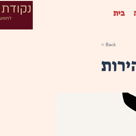
בית
< Back
ירות