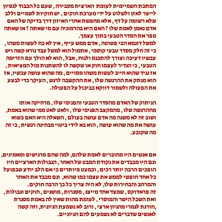
המתכת השמיימית לעומת הארצית מסבירה , שעם כל הכבוד לנסיון
לייצר לאזן ולשלוט על ידי מערכת חוקים , יש חוקיות לשמיים וללב
שלא רשומה על דף , אלא מחפשת אחרי האיזון דרך בדיקה של האם
אדם נאמן לאמת שלו ? האם היא בהרמוניה עם מי שאתה ? או שאתה
מפר את הסדר הטבעי בתוך עצמך.
למשל דוגמא הכי פשוטה , אדם ממש עייף , אין לא כח לעשות משהו ,
כי זה חלק מסדר טבעי קוסמי , אתמול הוא למשל עבד נורא קשה ויש
עכשיו דעיכה וצורך להתכנס ולנוח , אבל , הוא לא הולך עם הזרימה
הטבעי , כי הגדיר לעצמו חוק או שקשה לו להשתנות מול המציאות ,
אז נגיד שהוא חייב לעשות משהו מסויים , מה שהוא עושה עכשיו, אז
הוא מנתק את ההרגשה שלו , את ההקשבה לרגש , העיקר כדי לבצע
את הפעולה ולשמור דווקא כביכול על הפעולה.
הניתוק של האדם מהסדר הטבעי והפנימי שלו , מרחיקה אותו
מההרגשה שלו , מהמקצב הפנימי שלו , ולאט לאט ממי שהוא באמת,
ושוב זה לא משנה מה אדם עושה בעולם , השאלה היא האם כשוא
עושה את מה שהוא עושה , הוא בא לידי ביטוי מבחינה רגשית , כי זה
מה שקובע.
אם אנשים היו מחוברים לאמת שלהם, למה שהם מרגישים ומאמינים,
וגם היו מכבדים את נקודת המבט של האחר , הגבולות הארציים היו
הופכים הרבה יותר רכים , וכמעט מיותרים כי אם הלב יודע שבפועל
כל אחד חופשי לממש את עצמו כמו שהוא, וגם מכבד את האחר
והמרחב והבחירות שלו, לא היה צריך כל כך הרבה חוקים.
זה פראדוקס , שמצד אחד מייצג , מסגרות , מושגים , חוקים וגבולות ,
ואת השכל הישר והמוסרי , לעומת מהות שאין לה באמת מסגרת
,חורגת לגמרי מהגיון ארצי , ורוב לא נשמעת הגיונית, וזה קשה
לאנשים שדברים לא נשמעים להם הגיוניים.