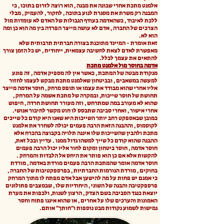
אלמנט מתכת אחרי שבונה את מבנה , הוא רוצה לזרום בתוכו , כי
המבנה רק משרת את מסגרת לנוע בתוכה , לחקור , להעמיק , מבלי
ללכת לאיבוד , כשהאדמה בעודף הגבולות של האדם לא עומדות מול
הצרכים של החברה , אדם לא עושה מייצר הפרדה בין מה הוא כן ומה
הוא לא.
זאת אומרת - המיינד מתוכנת בצורה חברתית תרבותית שלא
מאפשרת לאדם לצאת לחשיבה עצמאית, ייחודית , יש כל הזמן צורך
להתאים את עצמך לכלל.
אדמה בחוסר מול אלמנט מתכת
מנקודת מבטה של המתכת , כאשר אין לה מספיק אדמה , זה פוגע
למעשה במשאבים , ובביטחון שאלמנט מתכת מבקש לעצמו לחזור
אליו אחרי שהוא מבודד את עצמו או תופס מרחק , חוסר אדמה מייצר
תחושת של חוסר שייכות, ובמקרה של מתכת אשמה על המרחק ,
שהוא לא מעורב במה שמתרחש , וזה מעורר תחושת חרדה , חיפוש
אחרי אישור , ואחרי סביבה שתבסס לו חוט מקשר לחיבור אנושי.
כמובן שבאספקט רחב יותר השייכות היא שאנו היא קודם כל שייכים
לקוסמוס , וההבנה הזאת הרבה פעמים יכולה לשחרר את אלמנט
מתכת ולהבין שהשייכות שלו איננה תלויה בקבוצה בהכרח אלא
ההבנה שהוא קודם כל שייך למשהו גדול ממנו . עדיין ובכל זאת,
חוסר אדמה , חוסר ביטחון ומקום לחור אליו יכול הרבה פעמים
להקשות אלא אם כן הוא פותר את היחס אל הלבדות והמרחק .
חוסר אדמה אומר שהמתכת הרבה פעמים מורדת באדמה , מורדת
בחוקים , מורדת הנורמות החברתיות , בפרספקטיבות של החברה ,
כי אמנם יש פחות על מה להישען אבל אדם מפתח לו מתוך המרחק
פרספקטיבה והבנה של השוני , היחודיות שלו , שבמצבים פתולוגים
יוצאת כנגד הסביבה בשם הצדק , הרצון לשנות, ולכפות את מערת
האמונות והערכים שלו על אחרים , או שהוא איננו פתוח וחסר
גמישות לשמוע נקודות מבט נוספות ו"חותך" אותם.