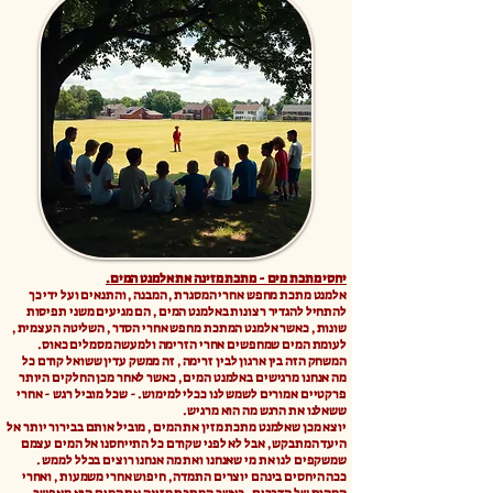
יחסי מתכת מים - מתכת מזינה את אלמנט המים.
אלמנט מתכת מחפש אחרי המסגרת , המבנה , והתנאים ועל ידי כך
להתחיל להגדיר רצונות באלמנט המים , הם מגיעים משני תפיסות
שונות , כאשר אלמנט המתכת מחפש אחרי הסדר , השליטה העצמית ,
לעומת המים שמחפשים אחרי הזרימה ולמעשה מסמלים כאוס.
המשחק הזה בין ארגון לבין זרימה , זה ממשק עדין ששואל קודם כל
מה אנחנו מרגישים באלמנט המים , כאשר לאחר מכן החלקים היותר
פרקטיים אמורים לשמש לנו ככלי למימוש. - שכל מוביל רגש - אחרי
ששאלנו את הרגש מה הוא מרגיש.
יוצא מכן שאלמנט מתכת מזין את המים , מוביל אותם בבירור יותר אל
היעד המתבקש , אבל לא לפני שקודם כל התייחסנו אל המים עצמם
שמשקפים לנו את מי שאנחנו ואת מה אנחנו רוצים בכלל לממש .
ככה היחסים בינהם יוצרים התמדה , חיפוש אחרי משמעות , ואחרי