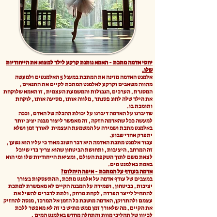
יחסי אדמה מתכת - האמא נותנת קרקע לילד למצוא את הייחודיות
שלו.​​
אלמנט האדמה מזינה את המתכת במעגל 5 האלמנטים ולמעשה
מהווה משאבים וקרקע לאלמנט המתכת לקיים את התנאים ,
המסגרת , הערכים ,הגבולות והמשמעת העצמית , זו האמא שלוקחת
את הילד שלה לחוג פסנתר , מלווה אותו , מסיעה אותו , לוקחת
ותומכת בו.
שדיברנו על האדמה דיברנו על יכולת ההכלה של האדם , וככה
למעשה ככל שהאדמה חזקה , זה מאפשר ליצור מבנה יציב יותר
באלמנט מתכת ושמירה על המשמעת העצמית לאורך זמן ושלא
יתפרק אחרי שבוע.
עבור אלמנט מתכת האדמה היא דבר חשוב מאוד כי עליו הוא נשען ,
זה המרחב , היציבות , ותחושת הביטחון שהוא צריך כדי שיוכל
לצאת משם לתוך השקפת העולם , ומציאת הייחודיות שלו ומי הוא
באמת באלמנט מים.
אדמה בעודף על המתכת - איפה היהלום?
במצבים של עודף אדמה על אלמנט מתכת , ההתעסקות בצורך
יציבות , בביטחון , ושמירה על המבנה הקיים לא מאפשרת למתכת
להתחיל לייצר הפרדה , לקחת מרחק , ולתת לדברים להשיל את
עצמם ולהתרוקן, האדמה מושכת כל הזמן אל המרכז , מנסה להחזיק
את הקיים , מה שלאורך זמן ממש מתיש כי זה לא מאפשר ללכת
לכיוון של תהליכי מוות והתחלה מחדש באלמנט המים .