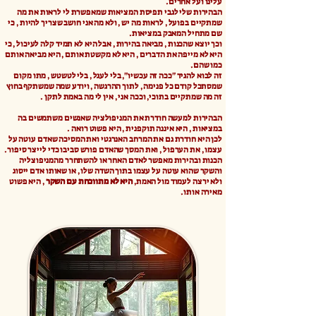
עלינו ועל אחרים.
הבהירות שלי לגבי תפיסת המציאות שמאפשרת לי לראות את מה
שמתקיים בפועל , לראות מה יש , ולא מה אני חושב שצריך להיות , כי
שם מתחיל המאבק במציאות.
וכך יוצא שהכנות , מביאה בהירות , אבל היא לא תמיד קלה לעיכול , כי
היא לא מייפה את הדברים , היא לא מקשטת אותם , היא מביאה אותם
כמו שהם.
זה לבוא להגיד "ככה זה עכשיו", בלי לעגל , בלי לטשטש , מתו מקום
שמסתכל קודם כל פנימה , לתוך ההרגשה , ויודע שמה שמשתקף בחוץ
זה מה שמתקיים בתוכי, וככה אני , אין לי מה באמת לתקן .
הבהירות למעשה חודרת את המניפולציה שאנשים משתמשים בה
במציאות , היא איננה תוקפנית , היא פשוט רואה .
לכן היא חודרת גם את המרחב האנרגטי ואת המסיכה שאדם עוטה על
עצמו , את הערפול , ואת המסך שהאדם פורש סביבו כדי לייצר סיפור.
הכנות ובהירות מאפשר לאדם האחר או להשתחרר מהמניפוצליה
והשקר שהוא עוטה על עצמו בתוך השדה שלו , או שאותו אדם ייסוג
ולא ירצה לעמוד מול האמת,
היא לא מתווכחת עם השקר
, היא פשוט
מאירה אותו.