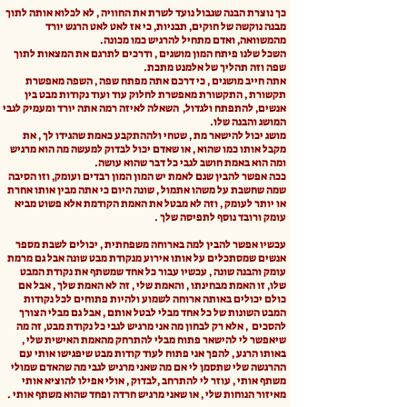
כך נוצרת הבנה שגבול נועד לשרת את החוויה , לא לכלוא אותה לתוך
מבנה נוקשה של חוקים, תבניות, כי אז לאט לאט הרגש יורד
מהמשוואה, ואדם מתחיל להרגיש כמו מכונה.
השכל שלנו פיתח המון מושגים , ודרכים לתרגם את המצאות לתוך
שפה וזה תהליך של אלמנט מתכת.
אתה חייב מושגים , כי דרכם אתה מפתח שפה , השפה מאפשרת
תקשורת , התקשורת מאפשרת לחלוק עוד ועוד נקודות מבט בין
אנשים, להתפתח ולגדול, השאלה לאיזה רמה אתה יורד ומעמיק לגבי
המושג והבנה שלו.
מושג יכול להישאר מת , שטחי ולההתקבע כאמת שהגידו לך , את
מקבל אותו כמו שהוא , או שאדם יכול לבדוק למעשה מה הוא מרגיש
ומה הוא באמת חושב לגבי כל דבר שהוא עושה.
ככה אפשר להבין שגם לאמת יש המון המון רבדים ועומק, וזו הסיבה
שמה שחשבת על משהו אתמול , שונה היום כי אתה מבין אותו אחרת
או יותר לעומק , וזה לא מבטל את האמת הקודמת אלא פשוט מביא
עומק ורובד נוסף לתפיסה שלך .
עכשיו אפשר להבין למה בארוחה משפחתית , יכולים לשבת מספר
אנשים שמסתכלים על אותו אירוע מנקודת מבט שונה אבל גם מרמת
עומק והבנה שונה , עכשיו עבור כל אחד שמשתף את נקודת המבט
שלו, זו האמת מבחינתו , והאמת שלי , זה לא האמת שלך , אבל אם
כולם יכולים באותה ארוחה לשמוע ולהיות פתוחים לכל נקודות
המבט השונות של כל אחד מבלי לבטל אותם , אבל גם מבלי הצורך
להסכים , אלא רק לבחון מה אני מרגיש לגבי כל נקודת מבט, זה מה
שיאפשר לי להישאר פתוח מבלי להתרחק מהאמת האישית שלי ,
באותו הרגע , להפך אני פתוח לעוד קודות מבט שיפגישו אותי עם
ההרגשה שלי שתסמן לי אם מה שאני מרגיש לגבי מה שהאדם שמולי
משתף אותי , עוזר לי להתרחב ,לבדוק , אולי אפילו להוציא אותי
מאיזור הנוחות שלי , או שאני מרגיש חרדה ופחד שהוא משתף אותי .