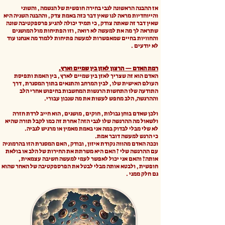
אז ההבנה הראשונה לגבי בחירה חופשית של הנשמה , והשוני
והייוחדיות מראה לנו שאין דבר כזה באמת צדק , וההבנה השניה היא
שאין דבר זה שאתה צודק , כי תמיד יכולה להגיע פרספקטיבה שונה
שתראה לך מה את למעשה לא רואה , וזו הפתיחות מול המושגים
והחוויות בחיים שמאפשרות למעשה פתיחות ללמוד מה אנחנו עוד
לא יודעים .
רמת האדם — הרצון לאזן בין שמיים וארץ.
האדם הוא זה שצריך לאזן בין שמיים לארץ , בין האמת ותפיסת
העולם האישית שלו , לבין המרחב והתנאים בתוך המסגרת , דרך
התודעה שלו התחשות הרגשות המחשבות בחיפוש אחרי הלב
וההרגשה, הלב מחפש לעשות את מה שנכון עבורי.
ולכן שאדם בוחן גבולות , חוקים , מושגים , הוא חייב לרדת חזרה
ולשאול מה ההרגשה שלו לגבי הזה? אחרת זה כמו לקבל תורה שהיא
לא שלי מבלי לבדוק במה אני באמת מאמין או מרגיש לגביה.
כי הרגש למעשה דובר אמת.
וככה האדם מהווה נקודת איזון , ובודק , האם המסגרת הזו בהרמוניה
עם ההרגשה שלי ? האם היא משרתת את החירות של הלב או בולאת
אותה? והאם אני יכול לאפשר לעמי למעשה חשיבה עצמאית ,
חופשית , ולבטא אותה מבלי לבטל את הפרספקטיבה של האחר שהוא
גם חלק ממני .