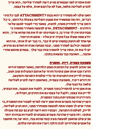
זאת אומרת לפני שבנאדם מגיע רוצה לשחרר שליטה , הוא צריך
להגיע לשליטה מלאה, אבל לא על המציאות , אלא על עצמו.
האגו שלנו לא משחרר כי הוא נכנס ל ATTACHMENT לגבי כל מיני
דברים , וזה מה שמשאיר את מנגנון השליטה בפעלה כל הזמן , כי כל
הזמן צריך להחזיק משהו, להשיג, כאשר כדי לעבור למצב של אי
הזדהות - DETACHMENT , אדם למעשה משחרר ממשהו כי
מבחינתו אין לר צורך בו, כי מבחינתו יש לו את מה שהוא צריך , והוא
יודע שמה ששלו בכל מקרה יגיע אליו - אומנות הויתור.
אף אחד לא חושק במשהו שיש לו כבר , כי כבר יש לו אותו , אז הוא
למעשה יכול גם לשחרר ממנו , וככה מבחנה אנרגית האדם גם מרגיש ,
יש לי את זה, אתה צריך להאמין שזה כבר שלך . בנאדם מחפש אחרי
אהבה... האהבה כבר נמצאת בתוכו.
משמעת עצמית , דיוק , ומסגרת
אני אוהב לחשוב על המתכת כאמן הלחימה, כאשר המסגרת היא
הדוג'ו שבו אותו אמן מתרגל וחוזר על אותם הפעולות שוב ושוב ,
בנסיון לדייק את התנועות עד כדיי שלמות התנועה והמקצב.
זה דורש ריכוז , משמעת עצמית , כשהאמן רוצה להגיע לשליטה
מלאה על הגוף שלו.
אות אמן חייב להתחיל בתוך מסגרת , ללמוד את המבנה , את הבסיס ,
לדייק את עצמו, ולקבל על עצמו גם את החוקים, הנהלים ,
וההיררכיה שמתקיימת בתוך המסגרת.
העניין שהרבה פעמים אותו אמן ירצה לפרוץ לשבור את המסגרת ,כי
אחרי שיש לך משהו אתה למעשה משוחרר ממנו , הוא הגיע לשליטה ,
לדיוק, לשלמות התנועה, ועכשיו הוא רוצה לנוע גם עם מה שעולה
מתוכו. וזה מעניין שהרבה פעמים במבחנים לחגורות גבוהות יותר
מגיע שלב שהאמן למעשה מציג קטה שהוא בנה , הוא יצר,אז תחשבו
על אנשים שהרחיקו לכת והלכו ויצרו את השיטה שלהם.