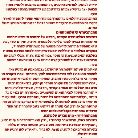
המהות של הדברים , כאשר המתכת מזינה את המים היא מאפשר
ירידה לעומק , לפרטים הקטנים , ולתמצת שם הבנות ולהפיק מתוך
הכאוס - גרעין של עצמיות ברור שמבקש להתממש בהמשך באלמנט
העץ.
המתכת מסבירה למים על הצורך במיקוד ושאי אפשר להתפזר לאורך
זמן כי זה מחליש את המערכת ומייצר בלבול כי זו הנטייה הטבעית של
המים.
מתכת בעודף על אלמנט המים
במצבים כאלה נוצרת נוקשות , היובש של המתכת מייבש את המים
ואת המהות בנסיון לשמר שליטה על מסגרת , ארגון , חוקים וסדר , מה
שלא מאפשר פתיחות לזרימה פשוטה של משהו חדש להתחיל ,
במקרים כאלו אדם יכול להיות מאוד ביקורתי ולפתח מערכת אמונות
באלמנט המים שנשענת על מוסר , נכון לא נכון , הגיון , מבלי לערב את
הרגש ואז אדם יכול להישמע קצת רובוטי או על אוטומאט בתפיסה
שלו.
שאין מים אין התייחסות מה שהאדם בעצמו מאמין או מרגיש ואז
למעשה הוא פועל לפי דברים שנראים לעין , מוכחים , עברו ביקורת או
מחקר , כי זה כל הקטע של מתכת , המחקר והנסיון להבין את המתרחש
, למרות שבפועל רוב מה שקורה נסתדר מן העין, כמו אלמנט המים.
אדם כזה יכול להיות מאוד ביקורתי , חד ברור , ובעודף שליטה, והוא
ייתן הרבה משקל לגבי התנאים החיצוניים , כאשר החיים בנויים על
שינויי , ועל התנועה המתחדשת של המים , שתבקש לפרוץ , להניע את
אותו אדם וכל פעם להראות לו שלמעשה אין ום דבר קבוע ולכן גם מה
שהוא חושב או יודע לגבי משהו לא רלוונטי ביום שלמחרת וזה אחד
הדברים שהמתכת מקבלת מאלמנט המים.
מתכת מחלידה - מים גוברים על מתכת.
במצבים כאלו , הרגש גובר על השכל , ולכן הוא זה שהרבה פעמים מניע
, ומציץ את המערכת ברעיונות, מוטיבציה , ותנועה פנימית שללא
בהירות האדם יכול להרגיש מוצף , לא ברור , ולא יודע לאן להניע את
האנרגייה שלו.