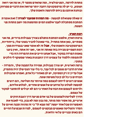
מתחת לדרמה , המניפולציה , ומה שהאדם מספר לי, או מה אני רואה
ושומע, כי יש לה פרספקטיבה רחבה יותר שרואה את הדברים ממרחק
ובוחנת אותם גם ביחס להרגשה והאמת שלך.
זו שאלה ששואלת למעשה -
מה המהות שמעבר לצורה ?
זאת אומרת
המתכת מסתכלת לעבר אלמנט המים ומחפשת מה יושב מתחת פני
השטח.
רמת הארץ.
ברמת הארץ, אלמנט המתכת מתגלם בצורך בגבולות ברורים, פה אני
מסתיים , כאן אתה מתחיל , כדי שאוכל להכיר בשוני שלי, בייחודיות ,
הפרספקטיבה והאמת שלי,
אבל
זה לא אומר שאני בנפרדות ממך.
רמת השמיים מכירה בזה שאתה זה אני , ואני זה אתה , ואין ביננו
באמת הפרדה במקור , אבל אנחנו חייבים את ההפרדה הזו כדי
להתפתח וללמוד על עצמינו דרך התבונות באחר שמשקף לי חלקים
מתוכי.
ברמה הארצית, יש צורך בגבולות, שמירה על המבנה שלך , והפרדה -
אחרת הדברים נשפכים לכל עבר, כי בלי עור הגוף שלך היה מתפרק,
אבל עדיין זו רק המסיכה, יש לב מאחורי כל אדם, ואמרנו שהבולות
הכרחים כי כל לב קיבל משימה שונה.
אנשים רוצים לייחס לעצמם כמה שיותר כח ושליטה , הם רוצים
למעשה לשלוט על מרחבים של אנשים אחרים , לפלוש אליהם ,
ולרתום לעצמם את הכח של האחר כי הם לא יכולים להתחבר למקור
של עצמם.
הדרך לשליטהולצמצום של בני אדם מגיעה דרך הצבת חוקים
ארציים, מה אסור ומה מותר, מה נכון ומה לא נכון, כדי לאכוף את
האפשרות שכל אחד יעשה "מה שבא לו" כי זה מהווה סכנה ואיום על
הסדר והשליטה שאנשים מבקשים לעצמם , למרות שבפועל החיים
הם כאוס ובנויים על אי וודאות.