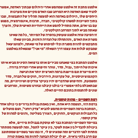
אלמנט מתכת זה אלמנט שמחפש אחרי היהלום שבתוך האדמה, אפשר
להגיד שאם האדמה היא המרחב שבו האדם מקיים את מערכות
היחסים שלו , היהלום באדמה הוא למעשה תהליך של התגבשות , שבו
בתוך השייכות למשהו קולקטיבי , חברה , תרבות ,אינפורמציה, מפגש
עם בני אדם, אתה מתחיל לחפש את הייחודיות האישית שלך, והערך
שאתה מביא לתוך המרחב הקולקטיבי.
זו הסיבה שזה אלמנט שעוסק בהסרה של המיותר , כל מה שאינו
משרת את האדם , וההתחלה של הגדרה הזהות, מכיוון שאלו
מתבקשים להוות מסגרת וכלי למימוש של מי שאתה, ולפוטניצאל
שמבקש לגלות את עצמו דרך השאלה "מי אני?" שנשאלת באלמנט
המים.
אלמנט המתכת כפי שאנחנו מכירים אותו ברפואה הסינית מביא איתו
איכות של חיתוך , גבול , סדר , טוהר וחיפוש אחרי הגדרה ברורה .
היא מייצרת וגם מייצגת ברמה הארצית יותר את הגישה
הקונפוציוניסטית , של עקרונות, היררכיה , חוקים של חברה , סדר
ומשמעת, והחיפוש שהדברים יהיו בעיקר צודקים ושיוויוניים, מה
שבתאכלס בלתי אפשרי כי כולנו קיבלנו ובחרנו משימות , ומרחבים
שונים להתנסות בתוכם החיים האלה.
רמת השמיים - מהות קוסמית.
ברמת הזו , הנשמה היא אחת , ואין באמת גבולות ברורים כי כולנו אחד
, המתכת ברמה השמיימית מחפש להביא "צדק רוחני", ושם מושלים
כל הגבולות הנוקשים , החוקים , הצורך בשליטה ,והופים למהות של
צדק קוסמי.
במיימד השמיימי המתכת כבר לא עוסקת בגבולות פיזיים , אלא
ביכולת להבדיל בין אמת לשקר, בין עיקר לתפל , ומה למעשה מסתתר
מתחת לפני הדברים ומה שמציגים לי , זו כמו נשר בשמיים שמסתובב
עם חרב בלתי נראית , יש לו יכולת הבחנה לזהות מה באמת קורה