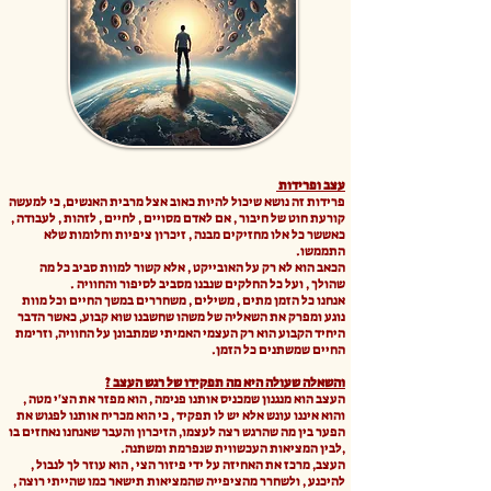
עצב ופרידות
פרידות זה נושא שיכול להיות כאוב אצל מרבית האנשים, כי למעשה
קורעת חוט של חיבור , אם לאדם מסויים , לחיים , לזהות , לעבודה ,
כאששר כל אלו מחזיקים מבנה , זיכרון ציפיות וחלומות שלא
התממשו.
הכאב הוא לא רק על האובייקט , אלא קשור למוות סביב כל מה
שהולך , ועל כל החלקים שנבנו מסביב לסיפור והחוויה .
אנחנו כל הזמן מתים , משילים , משחררים במשך החיים וכל מוות
נוגע ומפרק את השאליה של משהו שחשבנו שוא קבוע, כאשר הדבר
היחיד הקבוע הוא רק העצמי האמיתי שמתבונן על החוויה, וזרימת
החיים שמשתנים כל הזמן.
והשאלה שעולה היא מה תפקידו של רגש העצב ?
העצב הוא מנגנון שמכניס אותנו פנימה , הוא מפזר את הצ'י מטה ,
והוא איננו עונש אלא יש לו תפקיד , כי הוא מכריח אותנו לפגוש את
הפער בין מה שהרגש רצה לעצמו, הזיכרון והעבר שאנחנו נאחזים בו
,לבין המציאות העכשווית שנפרמת ומשתנה.
העצב, מרכז את האחיזה על ידי פיזור הצי , הוא עוזר לך לנבול ,
להיכנע , ולשחרר מהציפייה שהמציאות תישאר כמו שהייתי רוצה ,