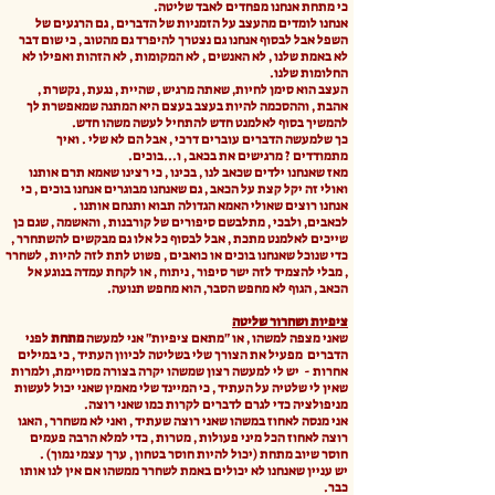
כי מתחת אנחנו מפחדים לאבד שליטה.
אנחנו לומדים מהעצב על הזמניות של הדברים , גם הרגעים של
השפל אבל לבסוף אנחנו גם נצטרך להיפרד גם מהטוב , כי שום דבר
לא באמת שלנו , לא האנשים , לא המקומות , לא הזהות ואפילו לא
החלומות שלנו.
העצב הוא סימן לחיות, שאתה מרגיש , שהיית , נגעת , נקשרת ,
אהבת , וההסכמה להיות בעצב בעצם היא המתנה שמאפשרת לך
להמשיך בסוף לאלמנט חדש להתחיל לעשה משהו חדש.
כך שלמעשה הדברים עוברים דרכי , אבל הם לא שלי . ואיך
מתמודדים ? מרגישים את בכאב , ו...בוכים.
מאז שאנחנו ילדים שכאב לנו , בכינו , כי רצינו שאמא תרם אותנו
ואולי זה יקל קצת על הכאב , גם שאנחנו מבוגרים אנחנו בוכים , כי
אנחנו רוצים שאולי האמא הגדולה תבוא ותנחם אותנו .
לכאבים, ולבכי , מתלבשם סיפורים של קורבנות , והאשמה , שגם כן
שייכים לאלמנט מתכת , אבל לבסוף כל אלו גם מבקשים להשתחרר ,
כדי שנוכל שאנחנו בוכים או כואבים , פשוט לתת לזה להיות , לשחרר
, מבלי להצמיד לזה ישר סיפור , ניתוח , או לקחת עמדה בנוגע אל
הכאב , הגוף לא מחפש הסבר, הוא מחפש תנועה.
ציפיות ושחרור שליטה
שאני מצפה למשהו , או "מתאם ציפיות" אני למעשה
מתחת
לפני
הדברים מפעיל את הצורך שלי בשליטה לכיוון העתיד , כי במילים
אחרות - יש לי למעשה רצון שמשהו יקרה בצורה מסויימת, ולמרות
שאין לי שלטיה על העתיד , כי המיינד שלי מאמין שאני יכול לעשות
מניפולציה כדי לגרם לדברים לקרות כמו שאני רוצה.
אני מנסה לאחוז במשהו שאני רוצה שעתיד , ואני לא משחרר , האגו
רוצה לאחוז הכל מיני פעולות , מטרות , כדי למלא הרבה פעמים
חוסר שיוב מתחת (יכול להיות חוסר בטחון , ערך עצמי נמוך) .
יש עניין שאנחנו לא יכולים באמת לשחרר ממשהו אם אין לנו אותו
כבר.