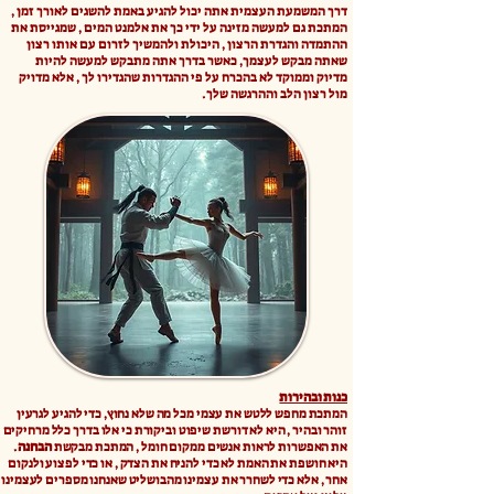
דרך המשמעת העצמית אתה יכול להגיע באמת להשגים לאורך זמן ,
המתכת גם למעשה מזינה על ידי כך את אלמנט המים , שמגייסת את
ההתמדה והגדרת הרצון , היכולת ולהמשיך לזרום עם אותו רצון
שאתה מבקש לעצמך, כאשר בדרך אתה מתבקש למעשה להיות
מדיוק וממוקד לא בהכרח על פי ההגדרות שהגדירו לך , אלא מדויק
מול רצון הלב וההרגשה שלך.
כנות ובהירות
​המתכת מחפש ללטש את עצמי מכל מה שלא נחוץ, כדי להגיע לגרעין
זוהר ובהיר , היא לא דורשת שיפוט וביקורת כי אלו בדרך כלל מרחיקים
את האפשרות לראות אנשים ממקום חומל , המתכת מבקשת
הבחנה
.
היא חושפת את האמת לא כדי להניח את הצדק , או כדי לפצוע ולנקום
אחר , אלא כדי לשחרר את עצמינו מהבושליט שאנחנו מספרים לעצמינו