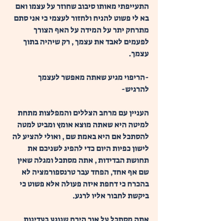
התעייפתי מאותו סיבוב שחוזר על עצמו ואם 
בא לי פשוט להניח ולחזור לעצמי כי אני סתם 
מתרחק יתר על המידה על האף הצורך 
לפעמים לאבד את עצמך , רק שיהיה בתוך 
עצמך. 
-הריפוי מגיע שאתה מאפשר לעצמך 
להרגיש- 
העניין עם מרחב הצללים והמפלצות מתחת 
למיטה היא שאתה מוצא אומץ ומביט למטה 
להסתכל אם היא באמת שם , ואולי להציע לה 
לישון כפיות היום כדי להפיג לשניכם את 
תחושת הבדידות , אתה מסתכל ומגלה שאין 
שם אף אחד, הפחד עבר טרנספורמציה לא 
בהכרח כי דחפת איזה פעולה אלא פשוט כי 
ביקשת לחבור אליו לרגע. 
אתה מסתכל על אור הירח שנוגע בעדינות 