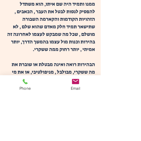
ממנו ותמיד היה שם איתו, הוא משתדל 
להפסיק לנסות לבטל את העבר , הכאבים , 
הזהויות הקודמות והקארמה השבורה 
שתישאר תמיד חלק מאדם שהוא שלם , לא 
מושלם , שכל מה שמבקש לעצמו לאחרונה זה 
בהירות וכנות מול עצמו בהמשך הדרך, יותר 
אמיתי , יותר רחוק ממה ששקרי.
הבהירות רואה ואינה מבטלת או שוברת את 
מה ששקרי, מבולבל , מניפולטיבי, או את מי 
שמולו , אלא פשוט מסתכלת עליו בחמלה , 
נותנת לו לעבור דרכה בסירוב קל , ויודעת שזה 
Phone
Email
יתפרק מעצמו, עצם הנוכחות שלה והחיים 
עצמם.
אדם סה"כ מבקש להיות מאושר.