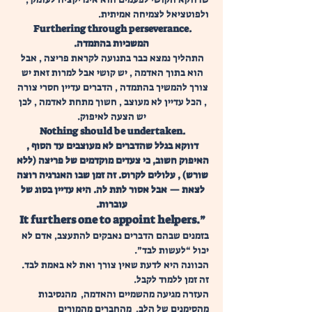
ולפוטציאל לצמיחה אמיתית. 
 Furthering through perseverance.
המשכיות בהתמדה.
התהליך נמצא כבר בתנועה לקראת פריצה , אבל 
הוא בתוך האדמה , יש קושי אבל למרות זאת יש 
צורך להמשיך בהתמדה , הדברים עדיין חסרי צורה 
, הכל עדיין לא מעוצב , חשוך מתחת לאדמה , לכן 
יש הצעה לאיפוק.
 Nothing should be undertaken.
דווקא בגלל שהדברים לא מעוצבים עד הסוף , 
האיפוק חשוב, כי צעדים מוקדמים של פריצה (ללא 
שורש) , עלולים לקרוס.
זה זמן שבו האנרגיה רוצה 
לצאת — אבל אסור לתת לה. היא עדיין בסוג של 
עוברות.
 It furthers one to appoint helpers.”
בזמנים שבהם הדברים נאבקים להתעצב, אדם לא 
יכול “לעשות לבד”.
הכוונה היא לדעת שאין צורך ואת לא באמת לבד.
זה זמן ללמוד לקבל.
העזרה מגיעה מהשמיים והאדמה,  מהנסיבות 
מהסימנים של הלב,  מהחברים מהמורים 