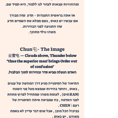
ומהחוויות שבאות לעזור לנו ללמוד, היא תמיד שם.
אז אתה בראשית התנגדות - תדע  שזה מבורך
אם עכשיו יש כאוס , גשם ממלא את השמיים תדע 
שזו התנועה לפני הבהירות.
משהו נולד מתוכך.
Chun屯- The Image
云雷屯 — Clouds above, Thunder below
"thus the superior man' brings Order out 
of confusion"
האדם הנעלה מביא סדר ובהירות לתוך הבלבול.
התיאור של הסימנייה מגיע דרך המחשה של עננים 
, כאוס , וחוסר בהירות שנמצא מעל פני השטח 
(KAN\מים) , לעומת משהו שמתחיל לפרוץ מתחת 
לפני האדמה , כח שמביאה איתה הסימנייה של 
רעם \ CHEN . 
כביכול הכל מוכן , אבל שום דבר עדיין לא באמת 
מאורגן , יש כאוס . 