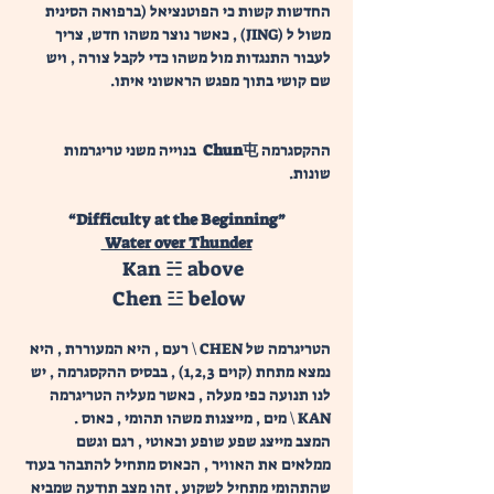
החדשות קשות כי הפוטנציאל (ברפואה הסינית 
משול ל (JING) , כאשר נוצר משהו חדש, צריך 
לעבור התנגדות מול משהו כדי לקבל צורה , ויש 
שם קושי בתוך מפגש הראשוני איתו.
ההקסגרמה 
Chun屯  
בנוייה משני טריגרמות 
שונות.  
“Difficulty at the Beginning”
 Water over Thunder
Kan ☵ above 
 Chen ☳ below
הטריגרמה של CHEN \ רעם , היא המעוררת , היא 
נמצא מתחת (קוים 1,2,3) , בבסיס ההקסגרמה , יש 
לנו תנועה כפי מעלה , כאשר מעליה הטריגרמה 
KAN \ מים , מייצגות משהו תהומי , כאוס . 
המצב מייצג שפע שופע וכאוטי , רגם וגשם 
ממלאים את האוויר , הכאוס מתחיל להתבהר בעוד 
שהתהומי מתחיל לשקוע , זהו מצב תודעה שמביא 