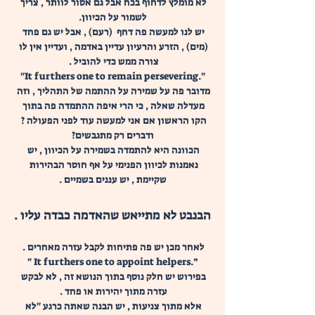
לא מומלץ לדחוף בכח אבל גם אסור לוותר , צריך 
לשמור על הכיוון.
יש לנו למעשה פה דחף  (רעם) , אבל יש גם פחד 
(מים) , הזרע והרעיון עדיין באדמה , ועדיין אין לו 
צורה ממש כדי להוביל . 
"It furthers one to remain persevering."
מדובר פה על שמירה על ההתמה של התהליך , וזה 
מעדלה שאלה , כי הרי איפה ההתמדה פה בתוך 
הקו הראשון אם אני למעשה עוד לפני הפעולה ? 
ודברים רק מתגבשים?
הכוונה היא להתמדה בשמירה על הכיוון , יש 
נאמנות לכיוון הפנימי על אף חוסר הבהירות 
שקיימת , יש עננים בשמיים .
הבנבט לא מתייאש שהאדמה כבדה עליו .
לאחר מכן יש פה פתיחות לקבל עזרה מאחרים . 
" It furthers one to appoint helpers.”
בפירוש יש חלק נוסף בתוך הנושא זה , לא לבקש 
עזרה מתוך יהירות או פחד . 
אלא מתוך צניעות , יש הבנה שאתה כרגע "לא 