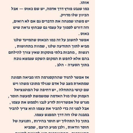
אותו. 
כמו שנבט פורץ דרך אדמה, יש שם כאוס — אבל 
הכיוון שלו מדויק.
יש משהו שמנחה את הדברים גם אם לא רואים, 
וזה דורש לסמוך על עצמי גם שבחוץ נראה שיש 
כאוס .
אפשר לחשוב על זה כמו הכאוס שהמיינד שלנו 
מביא לתוך התודעה שלנו , שמווה בתחושות , 
רגשות  , מחבות בלתי פוסקות שאין צורך להילחם 
בהם אלא לחפש ת המקום השקט שנמצא נוכח 
בתוך הסערה - הלב . 
אז אפשר להגיד שההקסגרמה הזו מביאה תמונה 
שמתארת מצב של אדם שנולד מתוכו משהו ויש 
שם קושי בהתחלה , יש דחיפה של הפוטנציאל 
העמוק שלו מול האדמה שמשמשת למעשה חומר , 
מגרש של אפשרויות לזרע לנבו ולממש את עצמו , 
אבל לפני זה כדי להכיר את עצמו הוא צריך להכיר 
במבנה שלו וזה דרך המפגש עצמו.
בתוך כל התהליך יש חוסר בהירות , ותנועה של 
חוסר וודאות , ולכן מגיע הרעם , שמביא 