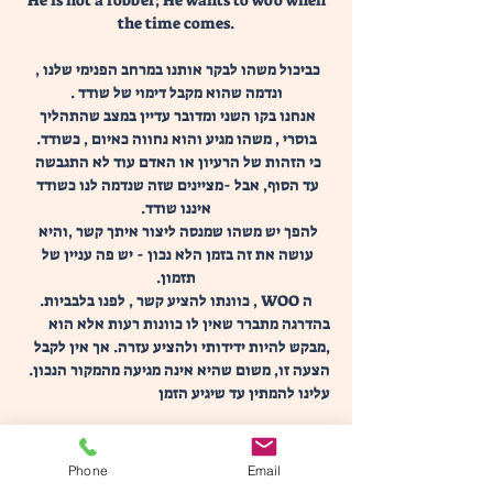
 He is not a robber; He wants to woo when 
the time comes.
כביכול משהו לבקר אותנו במרחב הפנימי שלנו , 
ונדמה שהוא מקבל דימוי של שודד .
אנחנו בקו השני ומדובר עדיין במצב שהתהליך 
בוסרי , משהו מגיע והוא נחווה כאיום , כשודד.
כי הזהות של הרעיון או האדם עוד לא התגבשה 
עד הסוף, אבל -מציינים שזה שנדמה לנו כשודד 
איננו שודד.
להפך יש משהו שמנסה ליצור איתך קשר ,והיא 
עושה את זה בזמן הלא נכון - יש פה עניין של 
תזמון.
ה WOO , כוונתו להציע קשר , לפנו בלבביות.
בהדרגה מתברר שאין לו כוונות רעות אלא הוא 
,מבקש להיות ידידותי ולהציע עזרה. אך אין לקבל 
הצעה זו, משום שהיא אינה מגיעה מהמקור הנכון. 
עלינו להמתין עד שיגיע הזמן
במשפט הבא הם משתמשים בדימוי של נערה 
מאורסת -  
Phone
Email
The maiden is chaste, She does not pledge 