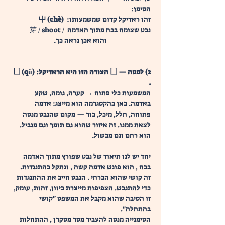
הסימן:
  :זהו ראדיקל קדום שמשמעותו
   屮 (chè)
  芽 / shoot /  נבט שצומח בכח מתוך האדמה
והוא אכן נראה כך.
2) למטה — 凵 הצורה הזו היא הראדיקל: 凵 (qǔ) 
. 
המשמעות כלי פתוח → קערה, גומה, שקע 
באדמה. כאן בהקסגרמה הוא מייצג: אדמה 
פתוחה, חלל, מיכל, בור — מקום שהנבט מנסה 
לצאת ממנו. זה איזור שהוא גם תומך וגם מגביל. 
הוא רחם וגם מכשול.
יחד יש לנו תיאוד של נבט שפורץ מתוך האדמה 
בכח , הוא פוגש אדמה קשה , ונתקל בהתנגדות.
זה קושי שהוא הכרחי . הנבט חייב את ההתנגדות 
כדי להתגבש. הצפיפות מייצרת כיוון, זהות, עומק, 
זו הסיבה שהוא מקבל את המשפט "קושי 
בהתחלה".
הסימנייה מנסה להעביר מסר מסקרן , ההתחלות 