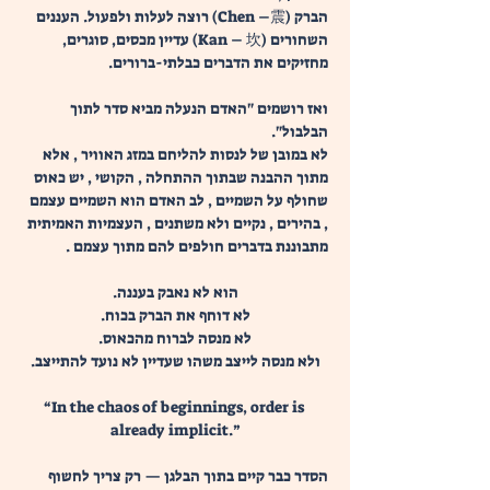
הברק (Chen –震) רוצה לעלות ולפעול. העננים 
השחורים (Kan – 坎) עדיין מכסים, סוגרים, 
מחזיקים את הדברים כבלתי-ברורים.
ואז רושמים "האדם הנעלה מביא סדר לתוך 
הבלבול". 
לא במובן של לנסות להליחם במזג האוויר , אלא 
מתוך ההבנה שבתוך ההתחלה , הקושי , יש כאוס 
שחולף על השמיים , לב האדם הוא השמיים עצמם 
, בהירים , נקיים ולא משתנים , העצמיות האמיתית 
מתבוננת בדברים חולפים להם מתוך עצמם .
הוא לא נאבק בעננה.
לא דוחף את הברק בכוח.
לא מנסה לברוח מהכאוס.
ולא מנסה לייצב משהו שעדיין לא נועד להתייצב.
“In the chaos of beginnings, order is 
already implicit.”
הסדר כבר קיים בתוך הבלגן — רק צריך לחשוף 