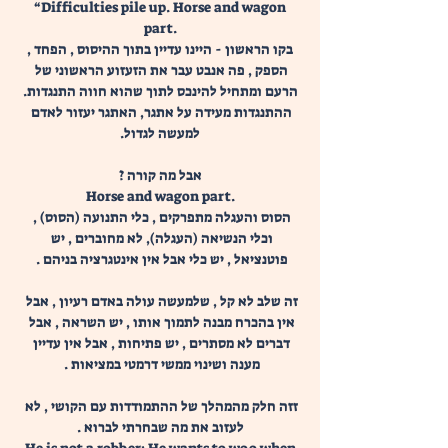
 “Difficulties pile up. Horse and wagon 
part.
 בקו הראשון - היינו עדיין בתוך ההיסוס , הפחד , 
הספק , פה אנבט עבר את הזעזוע הראשוני של 
הרעם ומתחיל להינכס לתוך שהוא חווה התנגדות.
ההתנגדות מעידה על אתגר, האתגר יעזור לאדם 
למעשה לגדול.
אבל מה קורה ?
Horse and wagon part.
הסוס והעגלה מתפרקים , כלי התנועה (הסוס) , 
וכלי הנשיאה (העגלה), לא מחוברים , יש 
פוטנציאל , יש כלי אבל אין אינטגרציה בניהם . 
זה שלב לא קל , שלמעשה עולה באדם רעיון , אבל 
אין בהכרח מבנה לתמוך אותו , יש השראה , אבל 
דברים לא מסתרים , יש פתיחות , אבל אין עדיין 
מענה ושינוי ממשי דרמטי במציאות . 
זזה חלק מהמהלך של ההתמודדות עם הקושי , לא 
לעזוב את מה שבחרתי לברוא .