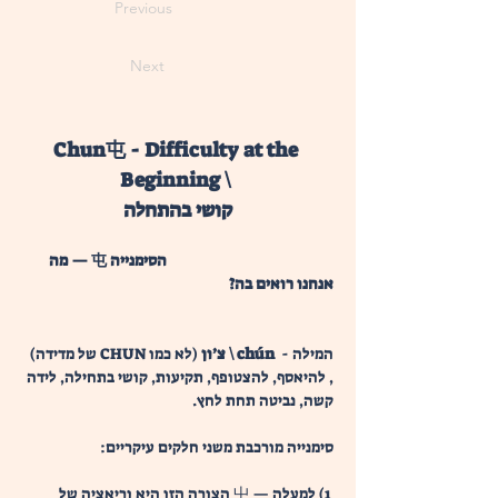
Previous
Next
Chun屯 - Difficulty at the 
Beginning \ 
קושי בהתחלה
                                                  הסימנייה 屯 — מה 
אנחנו רואים בה?
המילה - 
 chún \ צ’ון
 (לא כמו CHUN של מדידה) 
, להיאסף, להצטופף, תקיעות, קושי בתחילה, לידה 
קשה, נביטה תחת לחץ.
סימנייה מורכבת משני חלקים עיקריים:
 1) למעלה — 屮 הצורה הזו היא וריאציה של 