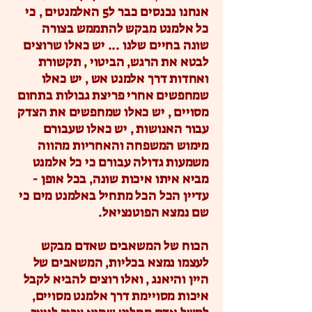
אנחנו נכנסים כבר ל5 האלמנטים , כי
כל אלמנט מבקש להתממש בצורה
שונה בחיים שלנו ... יש כאלו שרוצים
לבטא את הרגש, הביטוי , תקשורת
ואחדות דרך אלמנט אש , יש כאלו
שמחפשים אחרי פריצת גבולות בתחום
מסויים , יש כאלו שמחפשים את הצדק
עבור האנושות , יש כאלו שעבורם
מימוש המשפחה והאחריות מהווה
משמעות גדולה עבורם כי כל אלמנט
מביא איתו איכות שונה, בכל אופן -
עדיין הכל הכל מתחיל באלמנט מים כי
שם נמצא הפוטנציאל.
הכוח של המשאבים שאדם מבקש
לעצמו נמצא בכליות, המשאבים של
היין והיאנג , ואלו רוצים להביא לקבל
איכות מסויימת דרך אלמנט מסויים,