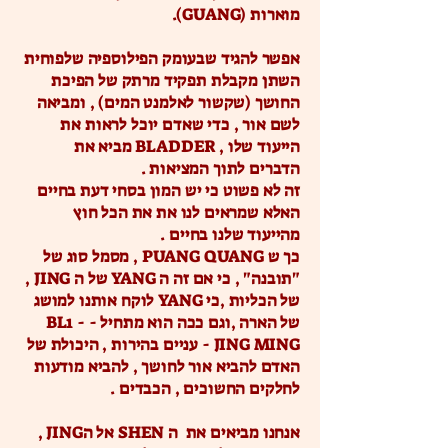
מוארות (GUANG).
אפשר להגיד שבעומק הפילוספיה שלפוחית
השתן מקבלת תפקיד מרתק של הפיכת
החושך (שקשור לאלמנט המים) , ומביאה
לשם אור , כדי שאדם יוכל לראות את
הייעוד שלו , BLADDER מביא את
הדברים לתוך המציאות .
זה לא פשוט כי יש המון בסחי דעת בחיים
האלא שמראים לנו את את הכל חוץ
מהייעוד שלנו בחיים .
כך ש PUANG QUANG , מסמל סוג של
"תובנה" , כי אם זה ה YANG של ה JING ,
של הכליות ,כי YANG לוקח אותנו למושג
של הארה ,וגם ככה הוא מתחיל - BL1 -
JING MING - עניים בהירות , היכולת של
האדם להביא אור לחושך , להביא מודעות
לחלקים החשוכים , הכבדים .
אנחנו מביאים את ה SHEN אל הJING ,