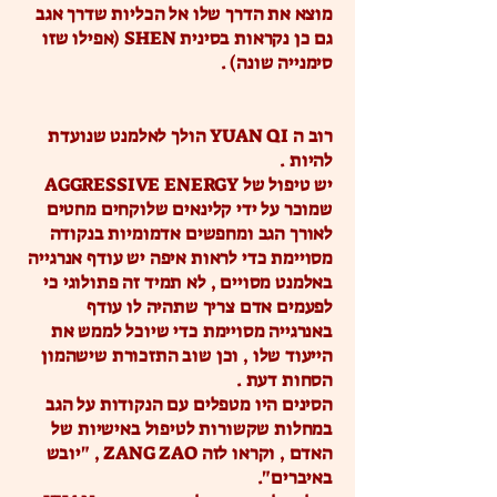
מוצא את הדרך שלו אל הכליות שדרך אגב
גם כן נקראות בסינית SHEN (אפילו שזו
סימנייה שונה) .
רוב ה YUAN QI הולך לאלמנט שנועדת
להיות .
יש טיפול של AGGRESSIVE ENERGY
שמוכר על ידי קלינאים שלוקחים מחטים
לאורך הגב ומחפשים אדמומיות בנקודה
מסויימת כדי לראות איפה יש עודף אנרגייה
באלמנט מסויים , לא תמיד זה פתולוגי כי
לפעמים אדם צריך שתהיה לו עודף
באנרגייה מסויימת כדי שיוכל לממש את
הייעוד שלו , וכן שוב התזכורת שישהמון
הסחות דעת .
הסינים היו מטפלים עם הנקודות על הגב
במחלות שקשורות לטיפול באישיות של
האדם , וקראו לזה ZANG ZAO , "יובש
באיברים".