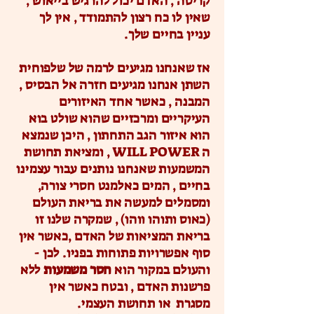
קריסה , האדם יכול להרגיש בייאוש ,
שאין לו כח רצון להתמודד , אין לך
עניין בחיים שלך.
אז שאנחנו מגיעים לרמה של שלפוחית
השתן אנחנו מגיעים חזרה אל הבסיס ,
המבנה , כאשר אחד האיזורים
העיקריים ומרכזיים שהוא שולט בוא
הוא איזור הגב התחתון , היכן שנמצא
ה WILL POWER , ומציאת תחושת
המשמעות שאנחנו נותנים עבור עצמינו
בחיים , המים כאלמנט חסרי צורה,
ומסמלים למעשה את בריאת העולם
(כאוס ותוהו ווהו) , שמקרה שלנו זו
בריאת המציאות של האדם ,כאשר אין
סוף אפשרויות פתוחות בפניו. לכן -
והעולם במקור הוא
חסר משמעות
ללא
פרשנות האדם , ובטח כאשר אין
מסגרת או תחושת העצמי.