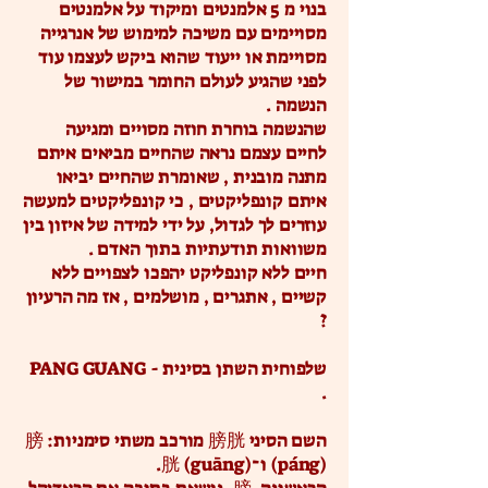
בנוי מ 5 אלמנטים ומיקוד על אלמנטים
מסויימים עם משיכה למימוש של אנרגייה
מסויימת או ייעוד שהוא ביקש לעצמו עוד
לפני שהגיע לעולם החומר במישור של
הנשמה .
שהנשמה בוחרת חוזה מסויים ומגיעה
לחיים עצמם נראה שהחיים מביאים איתם
מתנה מובנית , שאומרת שהחיים יביאו
איתם קונפליקטים , כי קונפליקטים למעשה
עוזרים לך לגדול, על ידי למידה של איזון בין
משוואות תודעתיות בתוך האדם .
חיים ללא קונפליקט יהפכו לצפויים ללא
קשיים , אתגרים , מושלמים , אז מה הרעיון
?
שלפוחית השתן בסינית - PANG GUANG
.
השם הסיני 膀胱 מורכב משתי סימניות: 膀
(páng) ו־胱 (guāng).