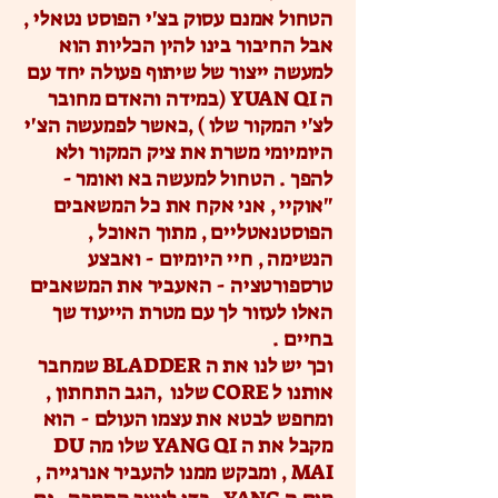
הטחול אמנם עסוק בצ'י הפוסט נטאלי ,
אבל החיבור בינו להין הכליות הוא
למעשה ייצור של שיתוף פעולה יחד עם
ה YUAN QI (במידה והאדם מחובר
לצ'י המקור שלו ) ,כאשר לפמעשה הצ'י
היומיומי משרת את ציק המקור ולא
להפך . הטחול למעשה בא ואומר -
"אוקיי , אני אקח את כל המשאבים
הפוסטנאטליים , מתוך האוכל ,
הנשימה , חיי היומיום - ואבצע
טרספורטציה - האעביר את המשאבים
האלו לעזור לך עם מטרת הייעוד שך
בחיים .
וכך יש לנו את ה BLADDER שמחבר
אותנו ל CORE שלנו ,הגב התחתון ,
ומחפש לבטא את עצמו העולם - הוא
מקבל את ה YANG QI שלו מה DU
MAI , ומבקש ממנו להעביר אנרגייה ,