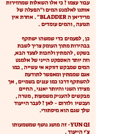
עבור עצמו ? כי אלו השאלות שמחזירות
אותנו לאלמנט המים ו"הפעלה של
מרידיאן ה BLADDER" . אחרת אין
תנועה , והמים עומדים .
כן , לפעמים כדי שמשהו ישתקף
בבהירות מתוך העומק צריך לשבת
בשקט , להמתין ולחכות לצעד הבא,
וזה יותר האספקט הייני של אלמנט
המים שמבקש דווקא אי עשייה , כמו
אגם שממתין ומאפשר לתודעת
להשתקף דרכו כמו עננים בשמיים , אך
מצידו השני והיותר יאנגי , החיים
מבקשים להעניק משמעות , מטרה ,
ועכשיו ולזרום - לאן ? לעבר הייעוד
שלך שגם הוא מיסתורי.
YUN QI- זה מושג נושף שמשמעותו
צ'י הייעוד .