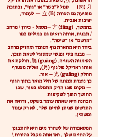
הראשונה, 膀, נושאת בתוכה את הראדיקל
⺼ (肉) — סמל ל”בשר” או “גוף”, ובתוכה
מופיעה גם הצורה 立 (lì) — לעמוד,
יציבות אנכית.
בהמשך, 方 (fāng) –מסמל - כיוון / מרחב
/ תבנית, אותה רואים גם במילים כמו
“מרשם” או “שיטה”.
ביחד היא מתארת גוף העומד ומחזיק מרחב
— מבנה פיזי ונפשי שמסוגל לשאת תוכן.
הסימניה השנייה, 胱 (guāng), חולקת את
אותו ראדיקל של גוף (月), ואליה מצטרף
החלק 光 (guāng) – אור.
כך נוצרת תמונה של חלל מואר בתוך הגוף
— מקום שבו הריק מתמלא באור, שבו
החושך הופך לשקיפות
הכוונה היא שאתה עומד בשקט , ורואה את
התרשים שניתן לחיים שלך , לא רק עומד
ומשתין.
המטאפורה של לשחרר מים היא להתבונן
על החיים שלך . ואז אתה מקבל בהירות \