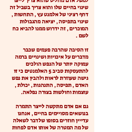
למשל אדם מחליט שהוא צריך לייצר
שינוי בחיים שלו והוא צריך בשביל זה
דחף רציני של אלמנט עץ , התחשות ,
שינוי בתפיסה , יציאה מהגבולות
המוכרים , זה ידרוש ממנו להביא כח
לשם .
זו הסיבה שהרבה פעמים שכבר
מדברים על איכויות ושינויים ברמה
עמוקה יותר של הנפש הולכים
להתעסקות סביב 5 האלמנטים כי זו
גישה שעוזרת לראות ולהבין את נפש
האדם , תפיסה , התנהגות , יכולת ,
עוצמות וחולשות בצורה נפלאה.
גם אם אדם מתקשה לייצר התמרה
בנושאים מסויימים בחיים , אנחנו
עדייין חוזרים בסופו שלדבר לשאלה
של מה המטרה של אותו אדם לפחות