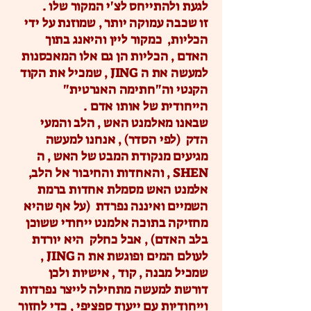
לגעת ולהתייחס לצ'י המקור שלו .
זו שכבה עמוקה יותר , שמוזנת על ידי
הכליות, כמקור ליין והיאנג בתוך
האדם , הכליות הן גם אלו המאכסנות
למעשה את ה JING , שמכיל את הקוד
הקנטי וה"חתימה האנרטית"
הייחודית של אותו אדם .
שבאנו מאלמנט האש , הלב והמעי
הדק (לפי הסדר) , אנחנו למעשה
מגיעים מנקודת המבט של האש , ה
SHEN , והאחדות והחיבור אל הלב,
אלמנט האש מסמלת אחדות ברמת
השמיים ואיננה נפרדת (על אף שהיא
מחזיקה בתוכה אלמנט ייחודי ששוכן
בלב האדם) , אבל כחלק היא יורדת
לעולם המים ופוגשת את ה JING ,
שמכיל מבנה , קוד , אישיות ולכן
דורשת למעשה מתחילה לייצר נפרדות
וייחודיות עם ייעוד ספציפי , כדי לחזור