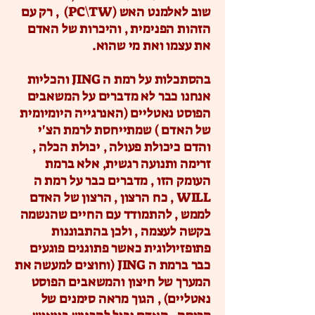
שוב לאלמנט האש (PC\TW) , רק עם
הזהות הפנימית , והיכרות של האדם
את עצמו ואת מי שהוא.
בהסתכלות על רמת ה JING והכליות
אנחנו כבר לא מדברים על המשאבים
הפוסט נאטליים (האנרגייה היומיומית
של האדם ) שמתייחסת לרמת הצ'י
והדם כיכולת פעולה , יכולת הכלה ,
זרימה ותנועה רגשית, אלא ברמת
העומק הזו , מדברים כבר על רמת ה
WILL , כח הרצון , הרצון של האדם
לממש , להתמודד עם החיים שהנשמה
בקשה לעצמה , ולכן בהתבוננות
פתופזיולוגית כאשר פתוגנים פוגעים
כבר ברמת ה JING (וחוצים למעשה את
המערך של חיצון והמשאבים הפוסט
נאטליים) , הגוך מראה סימנים של