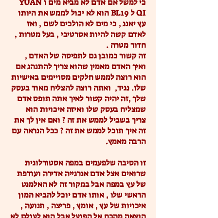
כי למשל אם אדם לא מביא מים ו YUAN
QI ל BL19 הוא לא יכול לממש את היותו
עץ יאנג , כי מים לא הולכים לשם , ואז
לאדם קשה להיות אסרטיבי , בעל מטרות ,
חדור מטרה .
זה קשור כמובן גם לתפיסה של האדם ,
ואיך האדם מאמין שהוא צריך להתנהג אם
הוא רוצה לממש חלקים מסויימים באישיות
שלו. נגיד, ואתה רוצה להצליח מאוד בעסק
שלך ,זה יהיה קשור לאיך אתה תופס אדם
שמצליח בעסק שלו ואיזה איכויות הוא
צריך בשביל לממש את זה ? ואם אין לך את
זה איך תוכל לממש את זה ? ככל הנראה עם
הרבה מאמץ.
זו הסיבה שלפעמים במפה אסטורלוגית
שרואים אצל אדם אנרגייה אדירה ועודפת
של עץ במפה אבל במקור זה לא האלמנט
הראשי שלו , אותו אדם יוכל להביא המון
איכויות של עץ , אומץ , פריצה , תנועה ,
הוצאה מהכח אל הפועל אבל הוא לעולם לא