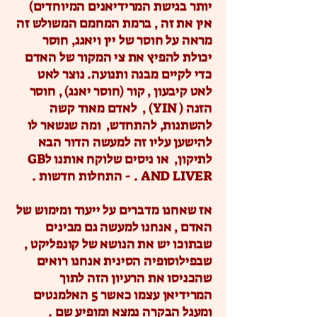
יותר בגישת המרידיאנים המיוחדים)
אין את זה , ברמת המחמם המשולש זה
מראה על חוסר של יין ויאגג, חוסר
יכולת להפיץ את צי המקור של האדם
כדי לקיים מבנה ותנועה. נוצר לאט
לאט קיבעון , קור (חוסר יאנג) , חוסר
הזנה ( YIN) , לאדם מאוד קשה
להשתנות, להתחדש, ומה שנשאר לו
להישען עליו זה למעשה הדור הבא
לתיקון, או ניסים שלוקח אותנו לGB
AND LIVER . - התחלות חדשות .
אז שאחנו מדברים על ייעוד ומימוש של
האדם , אנחנו למעשה גם מבינים
שבתוכו יש את הנושא של קונפליקט ,
שבפילוסופיה הסינית אנחנו רואים
שהכניסו את הרעיון הזה לתוך
המרידיאן עצמו כאשר 5 האלמנטים
ומעגל הבקרה נמצא ומופיע שם .