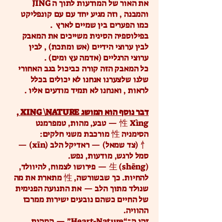
את האור של המודעות לתוך ה JING
והמבנה , וזה מגיע יחד עם עם קונפליקט
כמו הפערים בין שמיים לארץ .
בפילוספיה הסינית משייכים את המאבק
לבין ערוצי הידיים (אש ומתכת) , לבין
ערוצי הרגליים (אדמה עץ ומים) .
כל המאבק הזה קורה כביכול בגב האחורי
שלנו שלצערנו אנחנו לא יכולים בכלל
לראות , ואנחנו לא תמיד מודעים אליו .
דבר נוסף הוא המושג XING \NATURE ,
性 Xìng — טבע, מהות, טמפרמנט
הסימניה 性 מורכבת משני חלקים:
忄 (צד שמאל) — ראדיקל הלב (xīn) —
סמל לרגש, מודעות, נפש.
生 (shēng) — פירושו לצמוח, להיוולד,
להחיות. כך שבשורשה, 性 מתארת את מה
שנולד מתוך הלב — את התנועה הפנימית
של החיים כשהם נובעים ישירות ממרכז
ההוויה.
זהו ה־“Heart-Nature” — המהות