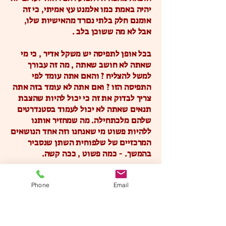
יהיה באמת כמו אלמנט עץ אמיתי, כי זה
אומנם חלק בלתי נםרד מהאישיות שלו,
אבל לא מה ששוכן בלב .
בכל אופן לתפיסה יש משקל אדיר , כי מי
שאתה לא חושב שאתה , מה זה עבורך
למשל להצליח ? והאם אתה עומד לפי
התפיסה הזו ? ואם אתה לא עומד בזה אתה
צריך לבדוק את זה כי יכול להיות שהצבת
תנאים שאתה לא יכול לעמוד בסטנדרטים
שלהם מלכתחילה. מה שמחזיר אותנו
ללהיות פשוט מי שאנחנו וזה אחד הנושאים
המרכזיים של שלפוחית השתן שנסביר
בהמשך. - כמה פשוט , ככה קשה.
במקרים כאלה שינוי התפיסה מקבל משקל
Phone
Email
גדול ולכן צריך לחזור הרבה פעמים ל
SMALL INTESTINE , ולשאול למה
התפיסה שאני מייצר פוגעת לי ב
BLADDER .