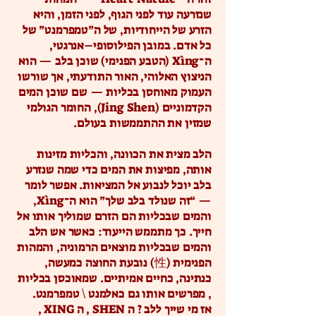
שנזרעה עוד לפני הגוף, לפני הזמן, והיא
הזרע של הייחודיות, של ה”טמפרמנט” של
כל אדם. במובן הפילוסופי–אנרגטי,
ה־Xìng (הטבע הפנימי) שוכן בלב — הוא
הניצוץ האלוהי, האור התודעתי, אך שורשו
העמוק מאוחסן בכליות — שם שוכן המים
הקדמוניים (Jing Shen), החומר הגולמי
שמזין את ההתממשות בעולם.
הלב מצית את הכוונה, והכליות מזינות
אותה, מפיצות את המים כדי שמה שנזרע
בלב יוכל לנבוע אל המציאות. אפשר לומר
— “זה שנולד בלב שלך” הוא ה־Xìng,
והמים שבכליות הם הזרם שמוליך אותו אל
חייך. כך מתממש הייעוד: כאשר אש הלב
והמים שבכליות מוצאים הרמוניה, והמהות
הפנימית (性) נובעת החוצה כמעשה,
כנתינה, כחיים אמיתיים. שמאוכסן בכליות
, מפרשים אותו גם כאלמנט \ טמפרמנט.
אז מי שייך ללב ? ה SHEN , ה XING ,