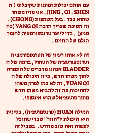
עם אותם יכולות ומתנות שקיבלתי ( ה
JING , QI , SHEN) , אני מזיז משהו
שהוא כבד , בעל משמעות (CHONG) ,
וזו הסיבה שצריך הרבה YANG QI (כח
מניע) , כדי לייצר טרנספורמציה לחומר
הגלם של החיים .
זה לא אותו רעיון של הטרנספורמציה
וטרנספורטציה של הטחול , ברמה של ה
BLADDER אנחנו מדברים על התמרה
לתוך משהו חדש , כי זו היכולת של ה
YUAN QI , זה לא כמו לפרק משהו
לחתיכות,פה זה להביא משהו חדש
מתוך פוטנציאל שהוא אינסופי.
המילה HUAN (טרנסמוטציה) , בסינית
היא היכולת ל"חזור" שכדי שתוכל
לעשות זאת שוב מחדש . בשביל זה