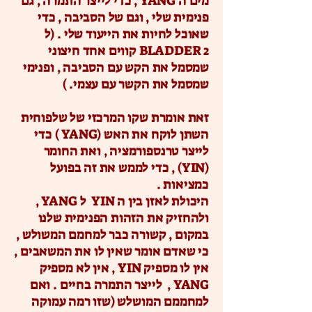
מים ה YANG , כדי לייצר התמרה , גם
פנימית שלי , וגם של הסביבה , כדי
שאוכל לחיות את הייעוד שלי . (ל
BLADDER 2 קווים אחד חיצוני
שמסמל את הקש עם הסביבה , ופנימי
שמסמל את הקשר עם עצמי. )
זאת אומרת שקו המרכזי של שלפוחית
השתן לוקח את האש (YANG ) כדי
לייצר טרנספורמציה , ואת החומר
(YIN) , כדי לממש את זה בפועל
כמציאות . ​
היכולת לאזן בין ה YIN ל YANG ,
ולהחזיק את הזהות הפנימית שלנו
במקום , קשורה כבר למחמם המשולש ,
כי שאדם אומר שאין לו את המשאבים ,
אין לו מספיק YIN , אין לא מספיק
YANG , לייצר התמרה בחיים . ואם
למחממם המושלש (שזו רמה עמוקה